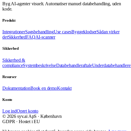
Byg AI-agenter visuelt. Automatiser manuel databehandling, uden
kode.
Produkt
Integrationer
Sagsbehandling
Use cases
Byggeklodser
Sådan virker
det
Sikkerhed
FAQ
AI-scanner
Sikkerhed
Sikkerhed &
compliance
Systembeskrivelse
Databehandleraftale
Underdatabehandlere
Resurser
Dokumentation
Book en demo
Kontakt
Konto
Log ind
Opret konto
© 2026 syv.ai ApS · København
GDPR · Hostet i EU