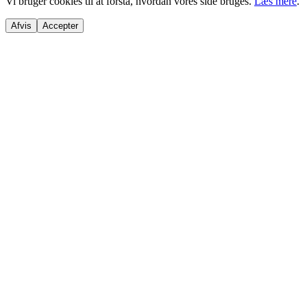
Vi bruger cookies til at forstå, hvordan vores side bruges.
Læs mere
.
Afvis
Accepter